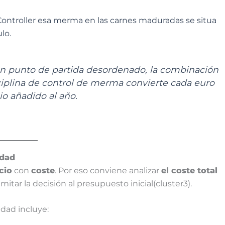
ontroller esa merma en las carnes maduradas se situa
lo.
 un punto de partida desordenado,
la combinación
sciplina de control de merma convierte cada euro
io añadido al añ
o.
edad
cio
con
coste
. Por eso conviene analizar
el coste total
limitar la decisión al presupuesto inicial(cluster3).
edad incluye: