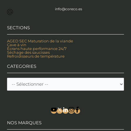
info@coreco.es
SECTIONS
AGED SEC Maturation de la viande
Cave à vin
Écrans haute performance 24/7
Séchage des saucisses
Refroidisseurs de température
CATEGORIES
NOS MARQUES