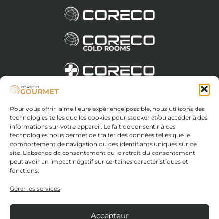
Pour vous offrir la meilleure expérience possible, nous utilisons des
Avis juridique et politique de confidentialité
technologies telles que les cookies pour stocker et/ou accéder à des
Politique en matière de cookies (UE)
informations sur votre appareil. Le fait de consentir à ces
Exigences des fournisseurs
technologies nous permet de traiter des données telles que le
comportement de navigation ou des identifiants uniques sur ce
Conditions générales de vente
site. L'absence de consentement ou le retrait du consentement
peut avoir un impact négatif sur certaines caractéristiques et
fonctions.
Coreco S.A. - C.I.F : FR A-14071559
I.R.M. de Cordoue, tome 263 général, 177 de la
Gérer les services
section des sociétés anonymes, feuille numéro
4349 général, 2483 des sociétés anonymes, 1ère
Accepteur