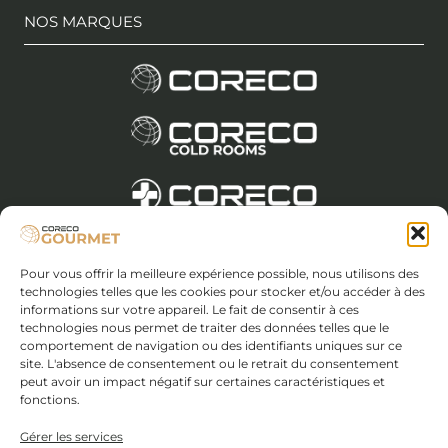
NOS MARQUES
Pour vous offrir la meilleure expérience possible, nous utilisons des
Avis juridique et politique de confidentialité
technologies telles que les cookies pour stocker et/ou accéder à des
Politique en matière de cookies (UE)
informations sur votre appareil. Le fait de consentir à ces
Exigences des fournisseurs
technologies nous permet de traiter des données telles que le
comportement de navigation ou des identifiants uniques sur ce
Conditions générales de vente
site. L'absence de consentement ou le retrait du consentement
peut avoir un impact négatif sur certaines caractéristiques et
fonctions.
Coreco S.A. - C.I.F : FR A-14071559
I.R.M. de Cordoue, tome 263 général, 177 de la
Gérer les services