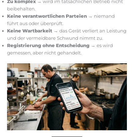
Zu komplex
→ wird im tatsächlichen Betrieb nicht
beibehalten.
Keine verantwortlichen Parteien
→ niemand
führt aus oder überprüft.
Keine Wartbarkeit
→ das Gerät verliert an Leistung
und der vermeidbare Schwund nimmt zu.
Registrierung ohne Entscheidung
→ es wird
gemessen, aber nicht gehandelt.