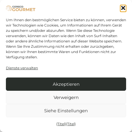
einer Schrumpfungskarte, einer Mindestroutine und
einem einfachen Beweissystem zu beginnen. Zur
Dimensionierung stabiler Lagerlösungen,
Um Ihnen den bestmöglichen Service bieten zu können, verwenden
thermischer Aufzeichnungen und Alarme,
wir Technologien wie Cookies, um Informationen auf Ihrem Gerät
zu speichern und/oder abzurufen. Wenn Sie diese Technologie
konsultieren Sie Ihren Händler
und überprüfen
verwenden, können wir Daten wie den Inhalt von Surf-Inhalten
Sie die Installation mit Ihrem üblichen
oder andere ähnliche Informationen auf dieser Website speichern.
Installationsprogramm.
Wenn Sie Ihre Zustimmung nicht erhalten oder zurückgeben,
können wir Ihnen bestimmte Waren und Funktionen nicht zur
Verfügung stellen.
Dieser Artikel ist informativ und praktisch. Jedes
Unternehmen sollte sich vergewissern, welche
Dienste verwalten
Verpflichtungen in seinem speziellen Fall gelten,
und sich gegebenenfalls von seinem Berater
Akzeptieren
beraten lassen.
Verweigern
Siehe Einstellungen
Ähnliche Beiträge
{Titel}
{Titel}