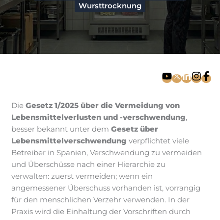
Wursttrocknung
Die
Gesetz 1/2025 über die Vermeidung von
Lebensmittelverlusten und -verschwendung
,
besser bekannt unter dem
Gesetz über
Lebensmittelverschwendung
verpflichtet viele
Betreiber in Spanien, Verschwendung zu vermeiden
und Überschüsse nach einer Hierarchie zu
verwalten: zuerst vermeiden; wenn ein
angemessener Überschuss vorhanden ist, vorrangig
für den menschlichen Verzehr verwenden. In der
Praxis wird die Einhaltung der Vorschriften durch