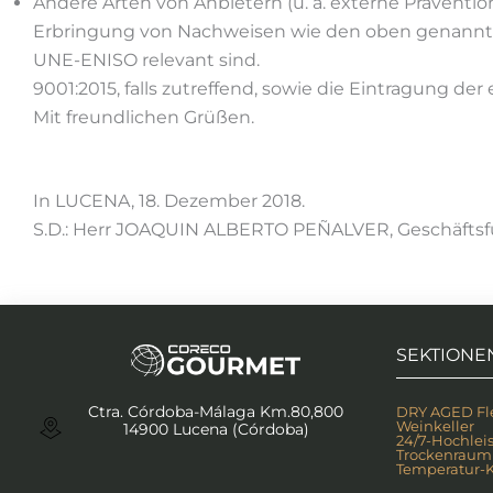
Andere Arten von Anbietern (u. a. externe Präven
Erbringung von Nachweisen wie den oben genannten, 
UNE-ENISO relevant sind.
9001:2015, falls zutreffend, sowie die Eintragung d
Mit freundlichen Grüßen.
In LUCENA, 18. Dezember 2018.
S.D.: Herr JOAQUIN ALBERTO PEÑALVER, Geschäftsfü
SEKTIONE
Ctra. Córdoba-Málaga Km.80,800
DRY AGED Fle
Weinkeller
14900 Lucena (Córdoba)
24/7-Hochlei
Trockenraum
Temperatur-K