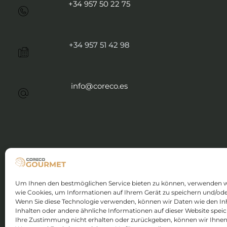
+34 957 50 22 75
+34 957 51 42 98
info@coreco.es
Rechtliche Hinweise und Datenschutz
Um Ihnen den bestmöglichen Service bieten zu können, verwenden w
wie Cookies, um Informationen auf Ihrem Gerät zu speichern und/ode
Wenn Sie diese Technologie verwenden, können wir Daten wie den Inh
I.R.M. von Córdoba, Band 263 allgemein, 177 d
Inhalten oder andere ähnliche Informationen auf dieser Website spei
Ihre Zustimmung nicht erhalten oder zurückgeben, können wir Ihne