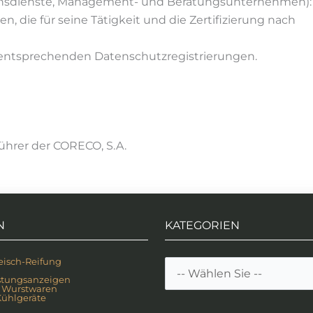
tionsdienste, Management- und Beratungsunternehmen):
die für seine Tätigkeit und die Zertifizierung nach
er entsprechenden Datenschutzregistrierungen.
hrer der CORECO, S.A.
N
KATEGORIEN
isch-Reifung
stungsanzeigen
 Wurstwaren
ühlgeräte