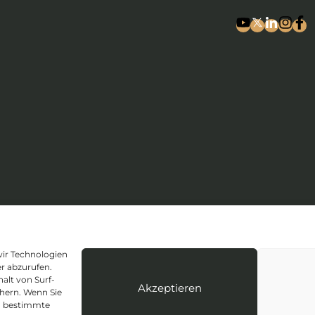
bestimmungen
Cookie-Richtlinie (EU)
Anforderungen an die Lieferante
ir Technologien
r abzurufen.
Coreco S.A. - C.I.F: DE A-14071559
alt von Surf-
er Abteilung für Unternehmen, Blatt Nummer 4349 allgemein, 24
Akzeptieren
chern. Wenn Sie
n bestimmte