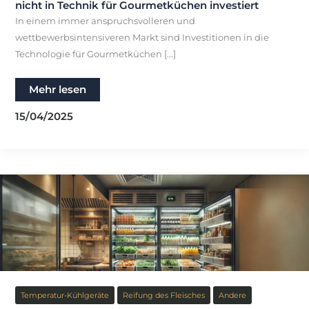
nicht in Technik für Gourmetküchen investiert
In einem immer anspruchsvolleren und
wettbewerbsintensiveren Markt sind Investitionen in die
Technologie für Gourmetküchen [...]
Die
Mehr lesen
steigenden
Kosten,
15/04/2025
die
entstehen,
wenn
man
nicht
in
Technik
für
Gourmetküchen
investiert
Temperatur-Kühlgeräte
Reifung des Fleisches
Andere