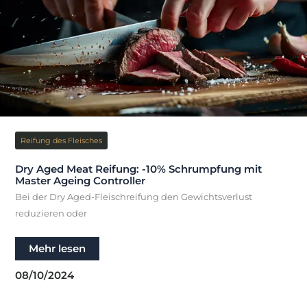
Reifung des Fleisches
Dry Aged Meat Reifung: -10% Schrumpfung mit
Master Ageing Controller
Bei der Dry Aged-Fleischreifung den Gewichtsverlust
reduzieren oder
Dry
Mehr lesen
Aged
Meat
08/10/2024
Reifung:
-10%
Schrumpfung
mit