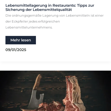
Lebensmittellagerung in Restaurants: Tipps zur
Sicherung der Lebensmittelqualität
Die ordnungsgemäße Lagerung von Lebensmitteln ist einer
der Eckpfeiler jedes erfolgreichen
Lebensmittelunternehmens.
Lebensmittellagerung
Mehr lesen
in
Restaurants:
09/01/2025
Tipps
zur
Sicherung
der
Lebensmittelqualität