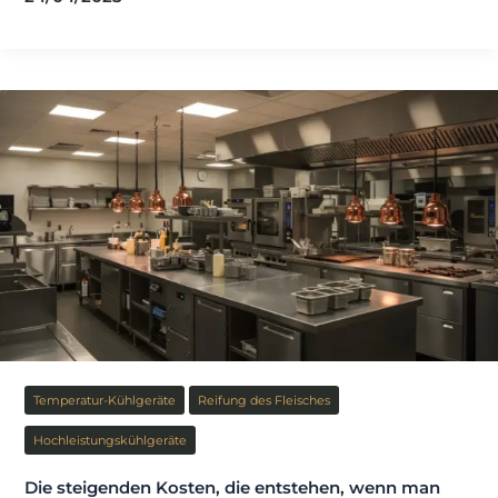
in
der
Küche:
Coreco
Premium
Equipment
Temperatur-Kühlgeräte
Reifung des Fleisches
Hochleistungskühlgeräte
Die steigenden Kosten, die entstehen, wenn man