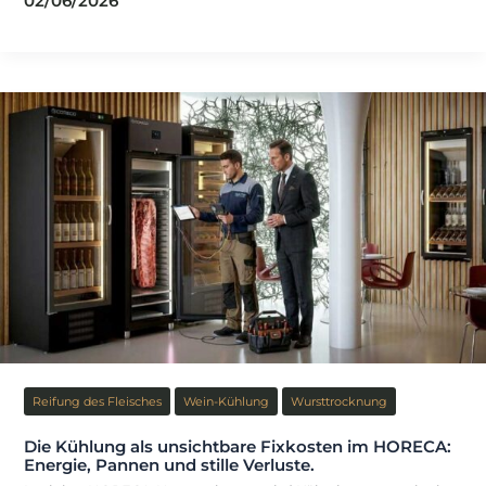
02/06/2026
eine
professionelle
Kältepanne
wirklich
(und
warum
wird
sie
unterschätzt)?
Reifung des Fleisches
Wein-Kühlung
Wursttrocknung
Die Kühlung als unsichtbare Fixkosten im HORECA:
Energie, Pannen und stille Verluste.