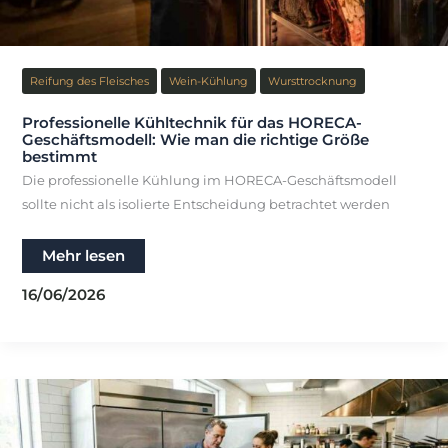
Reifung des Fleisches
Wein-Kühlung
Wursttrocknung
Professionelle Kühltechnik für das HORECA-
Geschäftsmodell: Wie man die richtige Größe
bestimmt
Die professionelle Kühlung im HORECA-Geschäftsmodell
sollte nicht als isolierte Entscheidung betrachtet werden
Professionelle
Mehr lesen
Kühltechnik
für
16/06/2026
das
HORECA-
Geschäftsmodell:
Wie
man
die
richtige
Größe
bestimmt