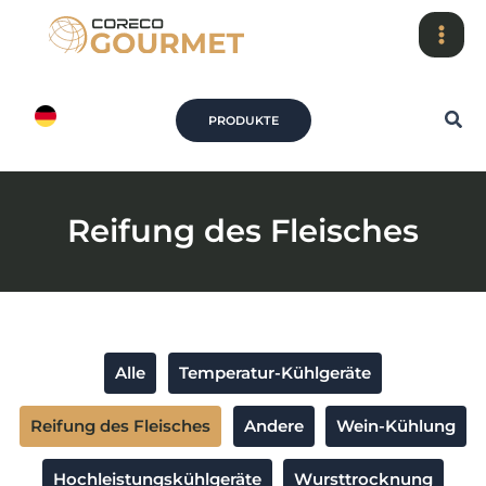
Zum
Inhalt
springen
Suc
PRODUKTE
Reifung des Fleisches
Beiträge
Alle
Temperatur-Kühlgeräte
nach
Kategorie
Reifung des Fleisches
Andere
Wein-Kühlung
filtern
Hochleistungskühlgeräte
Wursttrocknung