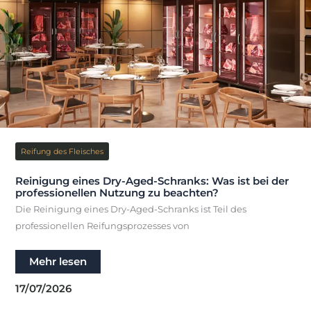
Reifung des Fleisches
Reinigung eines Dry-Aged-Schranks: Was ist bei der
professionellen Nutzung zu beachten?
Die Reinigung eines Dry-Aged-Schranks ist Teil des
professionellen Reifungsprozesses von
Reinigung
Mehr lesen
eines
Dry-
17/07/2026
Aged-
Schranks:
Was