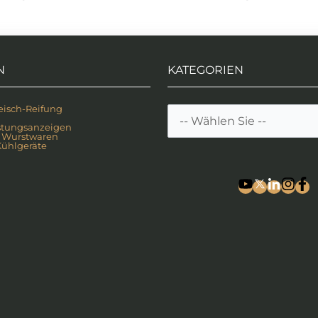
N
KATEGORIEN
isch-Reifung
stungsanzeigen
 Wurstwaren
ühlgeräte