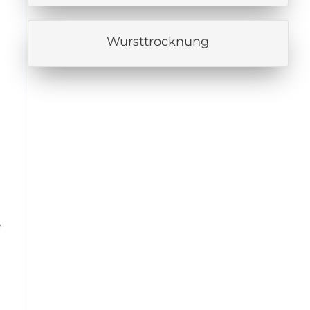
Wursttrocknung
e