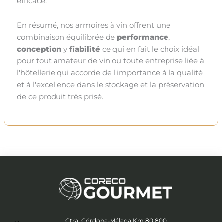
efficace.
En résumé, nos armoires à vin offrent une
combinaison équilibrée de
performance
,
conception
y
fiabilité
ce qui en fait le choix idéal
pour tout amateur de vin ou toute entreprise liée à
l'hôtellerie qui accorde de l'importance à la qualité
et à l'excellence dans le stockage et la préservation
de ce produit très prisé.
Ctra. Córdoba-Málaga Km.80,800