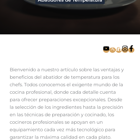
Abatidores de Temperatura
Bienvenido a nuestro artículo sobre las ventajas y
beneficios del abatidor de temperatura para los
chefs. Todos conocemos el exigente mundo de la
cocina profesional, donde cada detalle cuenta
para ofrecer preparaciones excepcionales. Desde
la selección de los ingredientes hasta la precisión
en las técnicas de preparación y cocinado, los
cocineros profesionales se apoyan en un
equipamiento cada vez más tecnológico para
garantizar la máxima calidad en cada plato.